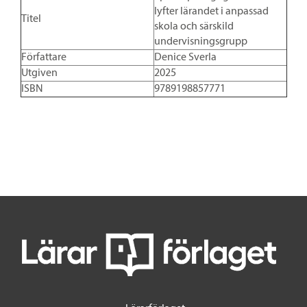
lyfter lärandet i anpassad
Titel
skola och särskild
undervisningsgrupp
Författare
Denice Sverla
Utgiven
2025
ISBN
9789198857771