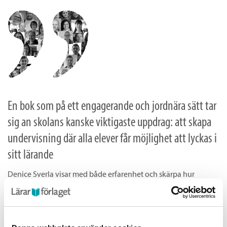
En bok som på ett engagerande och jordnära sätt tar
sig an skolans kanske viktigaste uppdrag: att skapa
undervisning där alla elever får möjlighet att lyckas i
sitt lärande
Denice Sverla visar med både erfarenhet och skärpa hur
undervisning kan bli begriplig, meningsfull och utmanande –
särskilt för elever som befinner sig i skolsvårigheter. Hon delar
med sig av metoder och exempel från praktiken, men också av
ett förhållningssätt som flyttar fokus från individens