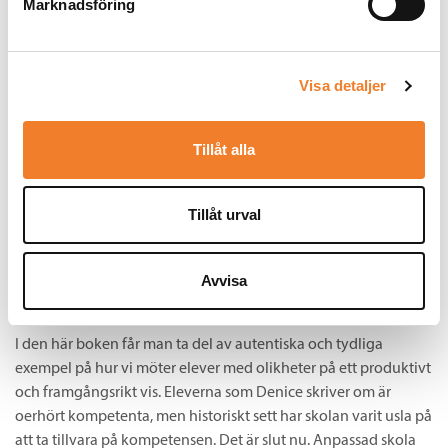
Marknadsföring
bok.
Davor Davve Delic
, Speciallärare och förstelärare i
specialpedagogik, Foucaultgymnasiet
Visa detaljer
Tillåt alla
Tillåt urval
Avvisa
En fantastisk bok!
I den här boken får man ta del av autentiska och tydliga
exempel på hur vi möter elever med olikheter på ett produktivt
och framgångsrikt vis. Eleverna som Denice skriver om är
oerhört kompetenta, men historiskt sett har skolan varit usla på
att ta tillvara på kompetensen. Det är slut nu. Anpassad skola