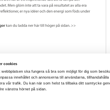
ndet. Men glöm inte att ta vara på resultatet av alla era
lektioner, er nya idéer och den energi som föds under
gor
kan du ladda ner här till höger på sidan. >>
r cookies
tt webbplatsen ska fungera så bra som möjligt för dig som besök
 anpassa innehållet och annonserna till användarna, tillhandahålla 
ra vår trafik. Du kan när som helst ta tillbaka ditt samtycke gen
edre vänstra hörnet på sidan.
laget
Box 17023, 104 62 Stockholm
08-737 68 00
info@la