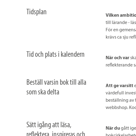
Tidsplan
Vilken ambiti
till lärande - l
För en gemensam
krävs ca sju refl
Tid och plats i kalendern
När och var
ska
reflekterande 
Beställ varsin bok till alla
Att ge
varsitt
e
som ska delta
värdefull inves
beställning av 
webbshop. Ko
Sätt igång att läsa,
När du
gått ig
reflektera, inspireras och
bokcirkelarbetet