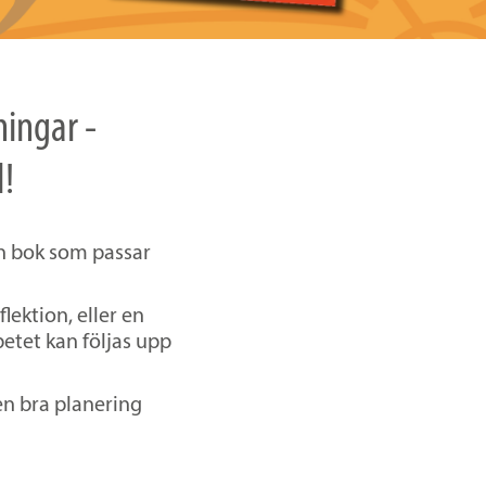
ningar -
!
n bok som passar
lektion, eller en
etet kan följas upp
 en bra planering