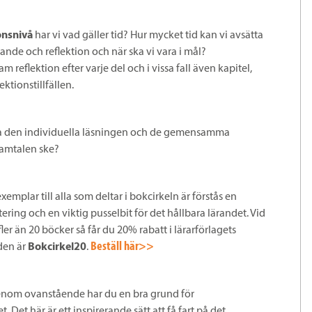
onsnivå
har vi vad gäller tid? Hur mycket tid kan vi avsätta
äsande och reflektion och när ska vi vara i mål?
 reflektion efter varje del och i vissa fall även kapitel,
ektionstillfällen.
 den individuella läsningen och de gemensamma
samtalen ske?
xemplar till alla som deltar i bokcirkeln är förstås en
tering och en viktig pusselbit för det hållbara lärandet. Vid
fler än 20 böcker så får du 20% rabatt i lärarförlagets
Beställ här>>
den är
Bokcirkel20
.
enom ovanstående har du en bra grund för
. Det här är ett inspirerande sätt att få fart på det