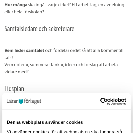
Hur många
ska ingå i varje cirkel? Ett arbetslag, en avdelning
eller hela förskolan?
Samtalsledare och sekreterare
Vem leder samtalet
och fördelar ordet så att alla kommer till
tals?
Vem noterar, summerar tankar, idéer och förslag att arbeta
vidare med?
Tidsplan
Vilken ambitionsnivå
har vi vad gäller tid? Hur mycket tid kan
vi avsätta till lärande - läsande och reflektion och när ska vi
Denna webbplats använder cookies
vara i mål?
Vi använder cookies för att webbplatsen ska fungera så
För en gemensam reflektion efter varje kapitel, krävs åtta