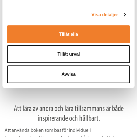
Sätt igång att läsa, reflektera, inspireras och
utvecklas!
Visa detaljer
Tillåt alla
När du
gått igenom ovanstående har du en bra grund för
bokcirkelarbetet. Det här är ett inspirerande sätt att få fart på
det kollegiala lärandet. Men glöm inte att ta vara på resultatet
Tillåt urval
av alla era gemensamma reflektioner, er nya idéer och den
energi som föds under processen.
Avvisa
Reflektionsfrågor
kan du ladda ner här till höger på sidan. >>
Lycka till!
Att lära av andra och lära tillsammans är både
inspirerande och hållbart.
Att använda boken som bas för individuell