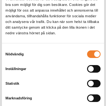
bra som möjligt för dig som besökare. Cookies gör det
reflektionstillfällen.
möjligt för oss att anpassa innehållet och annonserna till
användarna, tillhandahålla funktioner för sociala medier
Tid och plats i kalendern
och analysera vår trafik. Du kan när som helst ta tillbaka
ditt samtycke genom att klicka på den lilla ikonen i det
nedre vänstra hörnet på sidan.
När och var
ska den individuella läsningen och de
gemensamma reflekterande samtalen ske?
Samtyckesval
Beställ varsin bok till alla som ska delta
Nödvändig
Inställningar
Att ge
varsitt
exemplar till alla som deltar i bokcirkeln är
förstås en värdefull investering och en viktig pusselbit för det
Statistik
hållbara lärandet. Vid beställning av fler än 20 böcker så får du
20% rabatt i lärarförlagets webbshop. Koden är
Bokcirkel20
.
Beställ här>>
Marknadsföring