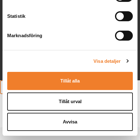
Statistik
Lärarförlaget
Box 17023, 104 62 Stockholm
Marknadsföring
08-737 68 00
info@lararforlaget.se
Visa detaljer
Tillåt alla
Tillbaka till toppen
Tillåt urval
Avvisa
Aktuellt
Böcker
Författare
Vi bjuder på kunskap