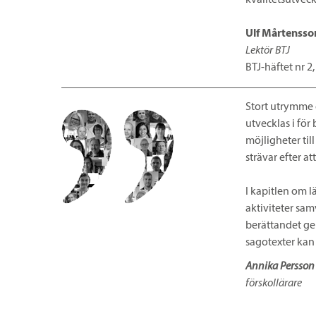
kvalitetsutvec
Ulf Mårtensso
Lektör BTJ
BTJ-häftet nr 2
Stort utrymme g
utvecklas i för
möjligheter till
strävar efter a
I kapitlen om l
aktiviteter sa
berättandet ger
sagotexter kan
Annika Persson
förskollärare