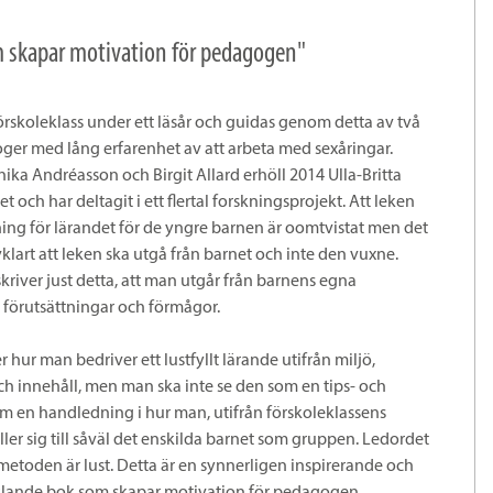
m skapar motivation för pedagogen"
 förskoleklass under ett läsår och guidas genom detta av två
ger med lång erfarenhet av att arbeta med sexåringar.
ika Andréasson och Birgit Allard erhöll 2014 Ulla-Britta
t och har deltagit i ett flertal forskningsprojekt. Att leken
ning för lärandet för de yngre barnen är oomtvistat men det
lvklart att leken ska utgå från barnet och inte den vuxne.
kriver just detta, att man utgår från barnens egna
, förutsättningar och förmågor.
 hur man bedriver ett lustfyllt lärande utifrån miljö,
ch innehåll, men man ska inte se den som en tips- och
m en handledning i hur man, utifrån förskoleklassens
ler sig till såväl det enskilda barnet som gruppen. Ledordet
metoden är lust. Detta är en synnerligen inspirerande och