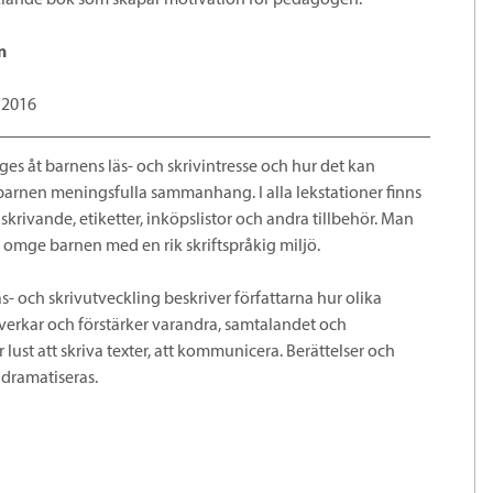
klande bok som skapar motivation för pedagogen.
n
, 2016
es åt barnens läs- och skrivintresse och hur det kan
 barnen meningsfulla sammanhang. I alla lekstationer finns
 skrivande, etiketter, inköpslistor och andra tillbehör. Man
tt omge barnen med en rik skriftspråkig miljö.
äs- och skrivutveckling beskriver författarna hur olika
mverkar och förstärker varandra, samtalandet och
 lust att skriva texter, att kommunicera. Berättelser och
 dramatiseras.