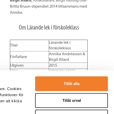
Birgit Allard
, förskollärare. Birgit mottog Ulla-
Britta Bruun-stipendiet 2014 tillsammans med
Annika.
Om Lärande lek i förskoleklass
Lärande lek i
Titel
förskoleklass
Annika Andréasson &
Författare
Birgit Allard
Utgiven
2015
ISBN
9789188149008
Tillåt alla
are. Cookies
funktioner för
Tillåt urval
om att klicka