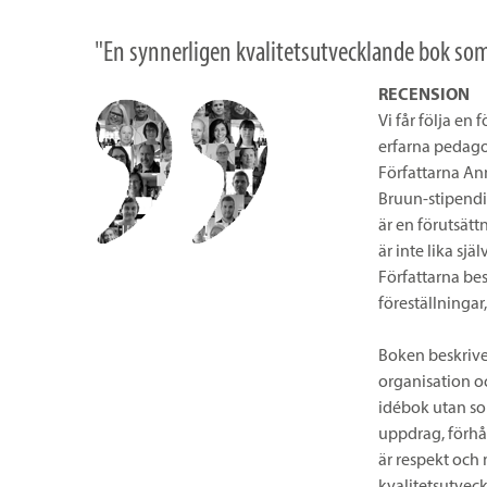
"En synnerligen kvalitetsutvecklande bok so
RECENSION
Vi får följa en
erfarna pedago
Författarna Ann
Bruun-stipendie
är en förutsätt
är inte lika sjä
Författarna bes
föreställningar
Boken beskriver
organisation o
idébok utan so
uppdrag, förhål
är respekt och 