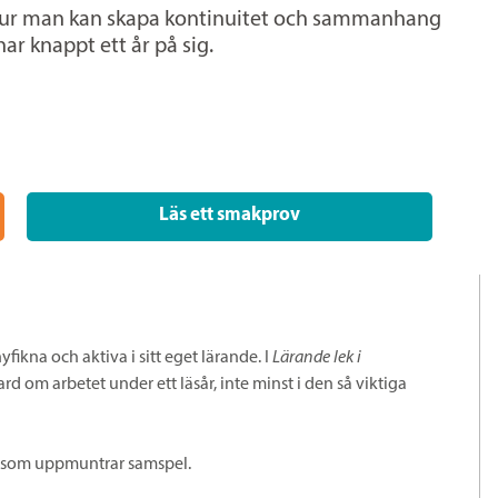
r hur man kan skapa kontinuitet och sammanhang
r knappt ett år på sig.
Läs ett smakprov
fikna och aktiva i sitt eget lärande. I
Lärande lek i
d om arbetet under ett läsår, inte minst i den så viktiga
ö som uppmuntrar samspel.