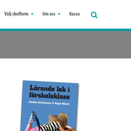
Välj skolform
Om oss
Kassa
Sök