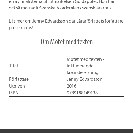
en av finalisterna till utmärkelsen Guldäpplet. Hon har
också mottagit Svenska Akademiens svensklärarpris.
Läs mer om Jenny Edvardsson där Lärarförlagets författare
presenteras!
Om Mötet med texten
Mötet med texten -
Titel
inkluderande
läsundervisning
Författare
Jenny Edvardsson
Utgiven
2016
ISBN
9789188149138