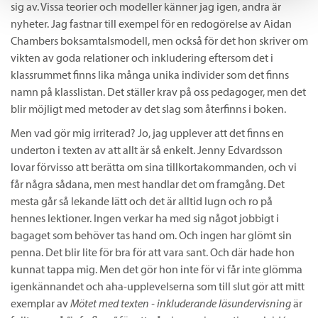
sig av. Vissa teorier och modeller känner jag igen, andra är
nyheter. Jag fastnar till exempel för en redogörelse av Aidan
Chambers boksamtalsmodell, men också för det hon skriver om
vikten av goda relationer och inkludering eftersom det i
klassrummet finns lika många unika individer som det finns
namn på klasslistan. Det ställer krav på oss pedagoger, men det
blir möjligt med metoder av det slag som återfinns i boken.
Men vad gör mig irriterad? Jo, jag upplever att det finns en
underton i texten av att allt är så enkelt. Jenny Edvardsson
lovar förvisso att berätta om sina tillkortakommanden, och vi
får några sådana, men mest handlar det om framgång. Det
mesta går så lekande lätt och det är alltid lugn och ro på
hennes lektioner. Ingen verkar ha med sig något jobbigt i
bagaget som behöver tas hand om. Och ingen har glömt sin
penna. Det blir lite för bra för att vara sant. Och där hade hon
kunnat tappa mig. Men det gör hon inte för vi får inte glömma
igenkännandet och aha-upplevelserna som till slut gör att mitt
exemplar av
Mötet med texten - inkluderande läsundervisning
är