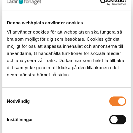
Denna webbplats använder cookies
Vi använder cookies för att webbplatsen ska fungera så
bra som möjligt för dig som besökare. Cookies gör det
möjligt för oss att anpassa innehållet och annonserna till
användarna, tillhandahålla funktioner för sociala medier
och analysera vår trafik. Du kan när som helst ta tillbaka
Medryckande om möjlig läsutveckling
ditt samtycke genom att klicka på den lilla ikonen i det
nedre vänstra hörnet på sidan.
Jag har läst en bok om hur man utvecklar elevers lässtrategier
så att de, i sina studier, vill, vågar och kan arbeta aktivt med
olika texttyper. I min läsning använde jag en av de metoder
Samtyckesval
som boken beskriver. Först tittade jag på framsidan. Titeln
Nödvändig
Mötet med texten - inkluderande läsundervisning
lockar eftersom
jag tillsammans med mitt arbetslag deltar i Skolverkets
läsprojekt Läs- och skrivportalen. Däremot vet jag inte vad jag
Inställningar
ska tänka om framsidans bild på en bokläsande ungdom med
huvan uppfälld. Ska den utmana? Provocera? Inkludera?